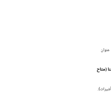
 عنوان
ا (متاح
أشيرات).