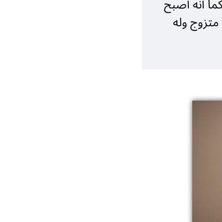
ير الخارجية الاتحادي منذ 6 مايو/أيار 2025. كما أنه أصبح
 أن الدكتور فاديفول متزوج وله