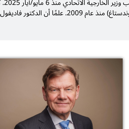
منصب وز
عضوًا في البرلمان الاتحادي الألماني (البوندستاغ) منذ عام 2009. علمًا