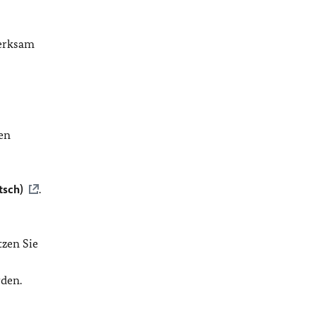
merksam
en
tsch)
.
tzen Sie
rden.