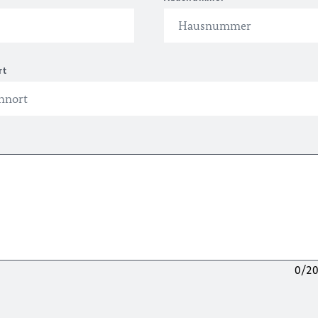
rt
0/2