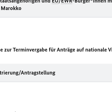
Staatsangehörigen und
EU
/
EWR
-Bürger*innen m
n Marokko
 zur Terminvergabe für Anträge auf nationale V
trierung/Antragstellung