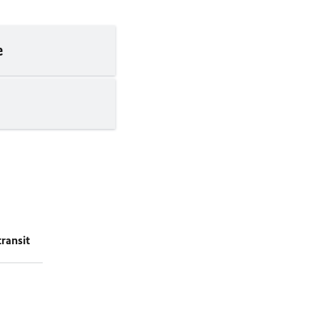
e
ransit