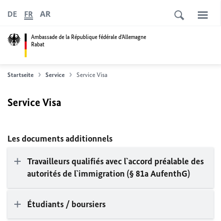
AR
DE
FR
Ambassade de la République fédérale d'Allemagne
Rabat
Startseite
Service
Service Visa
Service Visa
Les documents additionnels
Travailleurs qualifiés avec l`accord préalable des
autorités de l`immigration (§ 81a AufenthG)
Étudiants / boursiers